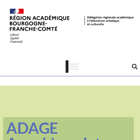
ADAGE – appel
à projets
ADAGE