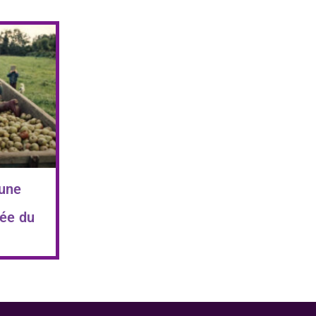
 une
ée du