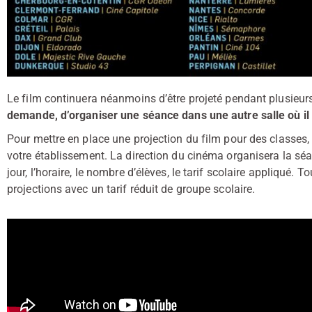
Le film continuera néanmoins d’être projeté pendant plusieu
demande, d’organiser une séance dans une autre salle où il 
Pour mettre en place une projection du film pour des classes, 
votre établissement. La direction du cinéma organisera la s
jour, l’horaire, le nombre d’élèves, le tarif scolaire appliqué. 
projections avec un tarif réduit de groupe scolaire.