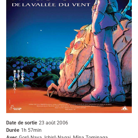
Date de sortie
23 août 2006
Durée
1h 57min
Avec
Gorô Naya, Ichirô Nagai, Mîna Tominaga