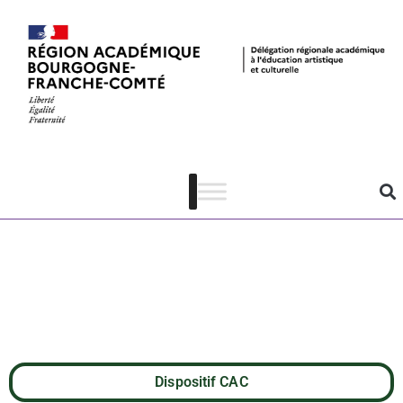
NAUSSICAÄ de
la Vallée du
Vent d’Hayao
Miyazaki
Dispositif CAC