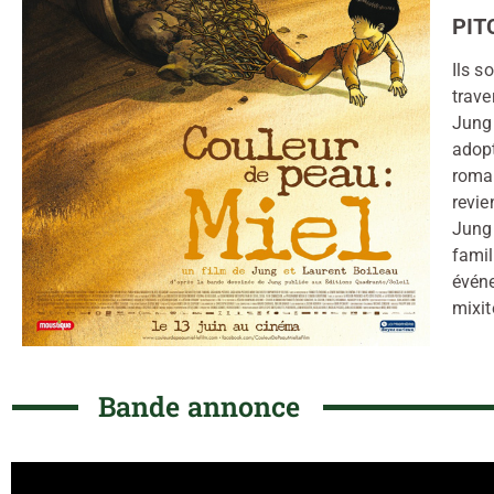
PIT
Ils s
trave
Jung 
adopt
roman
revie
Jung 
famil
événe
mixit
Bande annonce