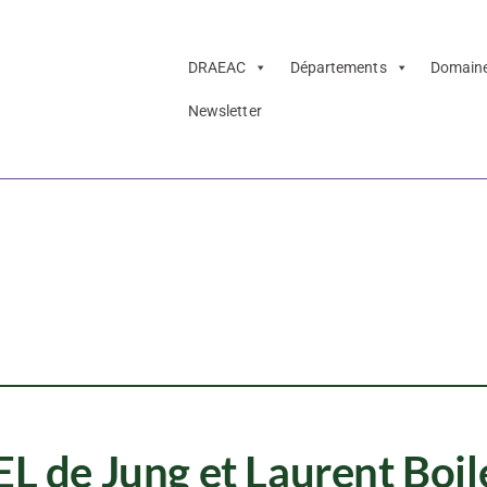
DRAEAC
Départements
Domain
Newsletter
PEAU : MIEL de 
eau
 de Jung et Laurent Boil