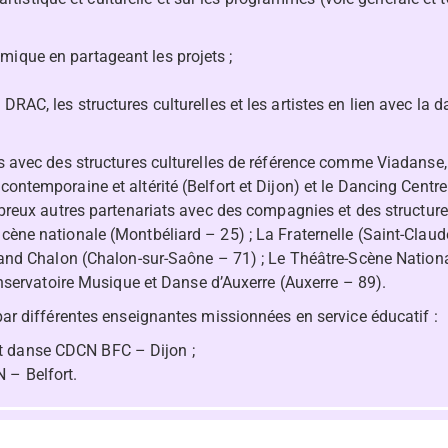
mique en partageant les projets ;
DRAC, les structures culturelles et les artistes en lien avec la d
s avec des structures culturelles de référence comme Viadanse,
ontemporaine et altérité (Belfort et Dijon) et le Dancing Cen
reux autres partenariats avec des compagnies et des structures
ène nationale (Montbéliard – 25) ; La Fraternelle (Saint-Claud
and Chalon (Chalon-sur-Saône – 71) ; Le Théâtre-Scène Nationa
nservatoire Musique et Danse d’Auxerre (Auxerre – 89).
ar différentes enseignantes missionnées en service éducatif :
rt danse CDCN BFC – Dijon ;
N – Belfort.