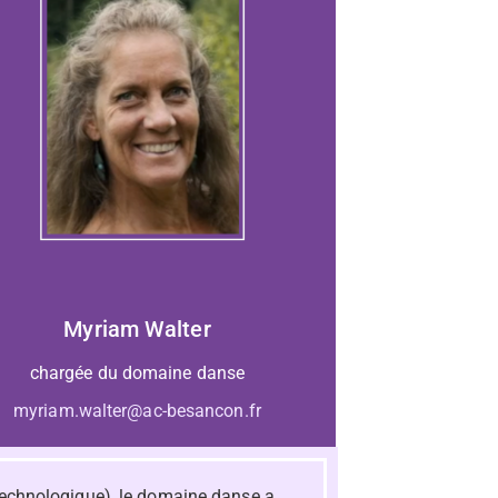
Myriam Walter
chargée du domaine danse
myriam.walter@ac-besancon.fr
t technologique), le domaine danse a