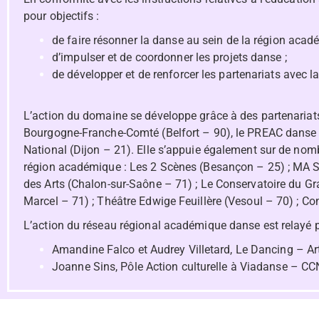
pour objectifs :
de faire résonner la danse au sein de la région acadé
d’impulser et de coordonner les projets danse ;
de développer et de renforcer les partenariats avec la 
L’action du domaine se développe grâce à des partenariat
Bourgogne-Franche-Comté (Belfort – 90), le PREAC danse c
National (Dijon – 21). Elle s’appuie également sur de nomb
région académique : Les 2 Scènes (Besançon – 25) ; MA Sc
des Arts (Chalon-sur-Saône – 71) ; Le Conservatoire du Gr
Marcel – 71) ; Théâtre Edwige Feuillère (Vesoul – 70) ; Co
L’action du réseau régional académique danse est relayé p
Amandine Falco
et
Audrey Villetard
, Le Dancing – A
Joanne Sins
, Pôle Action culturelle à Viadanse – CC