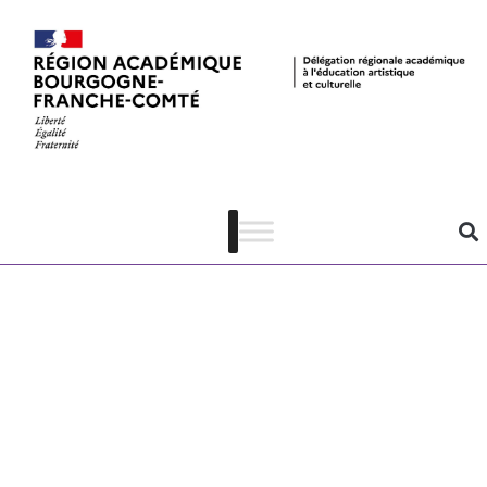
Pass Culture –
liste des
acteurs
culturels BFC –
septembre