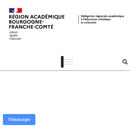
PAF 21-22 –
Collège au
cinéma 71 –
4e-3e
Télécharger