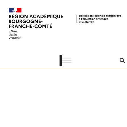
Musée Niépce
–
Programmation
scolaire 2023-
2024