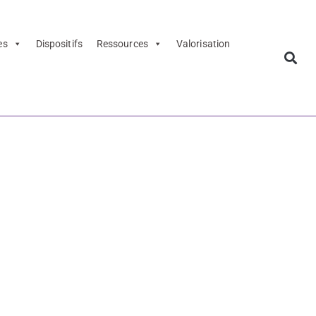
es
Dispositifs
Ressources
Valorisation
Parc Alésia –
 du futur -
Alésia -