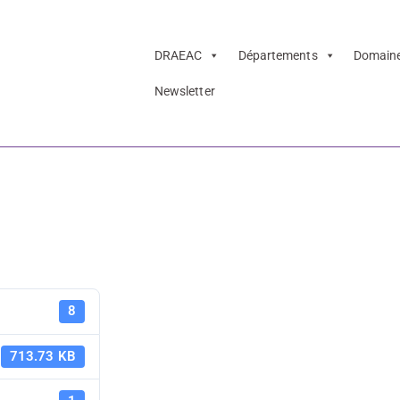
DRAEAC
Départements
Domain
Newsletter
du futur – Muséo
Archéologie
8
MuséoParc 
713.73 KB