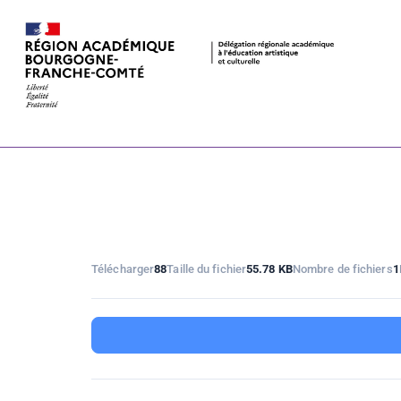
annuaire réf
académie de 
Télécharger
88
Taille du fichier
55.78 KB
Nombre de fichiers
1