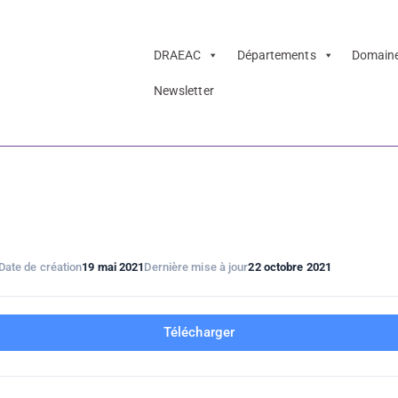
DRAEAC
Départements
Domain
Newsletter
érents culture 2
Dijon
Date de création
19 mai 2021
Dernière mise à jour
22 octobre 2021
Télécharger