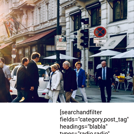
[searchandfilter
fields="category,post_tag"
headings="blabla"
types="radio,radio"