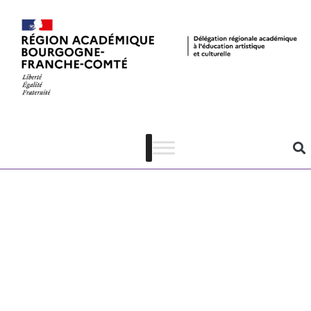
Fiche de
mission
Monument
Vauban – La
Citadelle (25) –