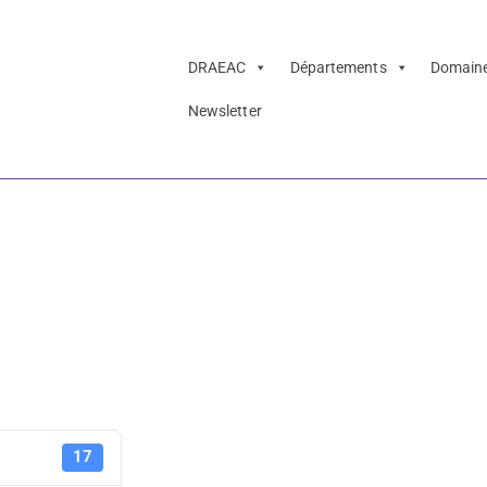
DRAEAC
Départements
Domain
Newsletter
Les-Ateliers-Vo
ssociee-Anne-Epp
hini
ADAGE-Lot
17