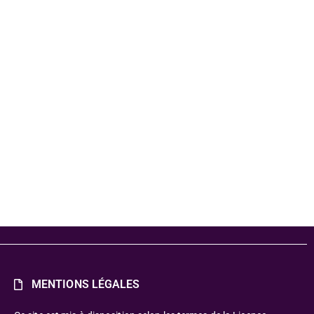
rtex-Dijon-
associee-
r-ou-
schini
MENTIONS LÉGALES