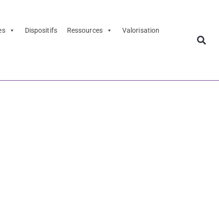
es
Dispositifs
Ressources
Valorisation
rtex-Dijon-
ler-ou-
-4-Les-