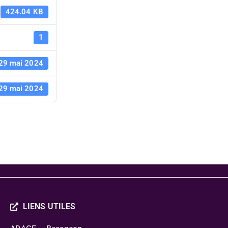
Ateliers-Vo
424.04 KB
21-artiste-
1
29 mai 2024
Anne-Epple
29 mai 2024
Juliette-Bu
LIENS UTILES